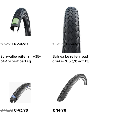
€ 32,90
€ 30,90
€ 35,90
€ 33,90
Schwalbe reifen mr+35-
Schwalbe reifen road 
349 b/b+rt perf sg
cru47-305 b/b acti kg
€ 45,90
€ 43,90
€ 14,90