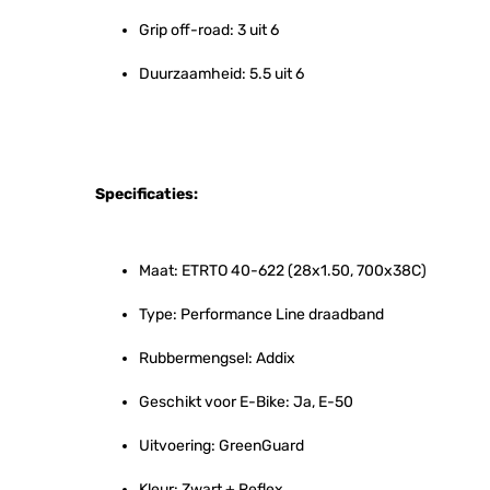
Grip off-road: 3 uit 6
Duurzaamheid: 5.5 uit 6
Specificaties:
Maat: ETRTO 40-622 (28x1.50, 700x38C)
Type: Performance Line draadband
Rubbermengsel: Addix
Geschikt voor E-Bike: Ja, E-50
Uitvoering: GreenGuard
Kleur: Zwart + Reflex