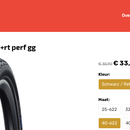
Ove
rt perf gg
€ 33
€ 35,90
Kleur:
Schwarz / Ref
Maat:
25-622
3
40-622
4