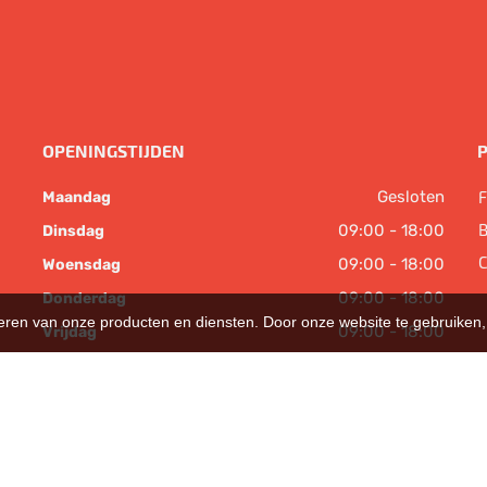
OPENINGSTIJDEN
Gesloten
F
Maandag
B
09:00 - 18:00
Dinsdag
C
09:00 - 18:00
Woensdag
09:00 - 18:00
Donderdag
teren van onze producten en diensten. Door onze website te gebruike
09:00 - 18:00
Vrijdag
09:00 - 17:00
Zaterdag
Gesloten
Zondag