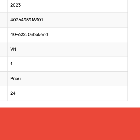
2023
4026495916301
40-622: Onbekend
VN
1
Pneu
24