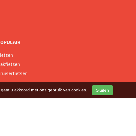
POPULAIR
ietsen
akfietsen
ruiserfietsen
n, gaat u akkoord met ons gebruik van cookies.
Sluiten