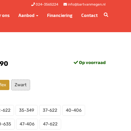
024-3565224
info@bartvanmegen.nl
r ons
Aanbod
Financiering
Contact
,90
Op voorraad
lex
Zwart
2-622
35-349
37-622
40-406
0-635
47-406
47-622