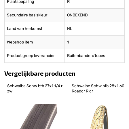
Plaatsbepaling
R
Secundaire basiskleur
ONBEKEND
Land van herkomst
NL
Webshop item
1
Product groep leverancier
Buitenbanden/tubes
Vergelijkbare producten
Schwalbe Schw btb 27x1 1/4 r 
Schwalbe Schw btb 28x1.60 
zw
Roadcr R cr