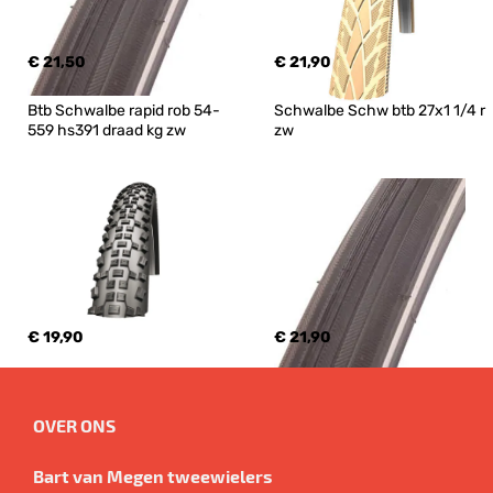
€ 21,50
€ 21,90
Btb Schwalbe rapid rob 54-
Schwalbe Schw btb 27x1 1/4 r 
559 hs391 draad kg zw
zw
€ 19,90
€ 21,90
OVER ONS
Bart van Megen tweewielers