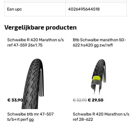
Ean upc
4026495644518
Vergelijkbare producten
Schwalbe R 420 Marathon s/s 
Btb Schwalbe marathon 50-
ref 47-559 26x1.75
622 hs420 gg zw/refl
€ 33,90
€ 32,90
€ 29,50
Schwalbe btb mr 47-507 
Schwalbe R 420 Marathon s/s 
b/b+rt perf gg
ref 28-622