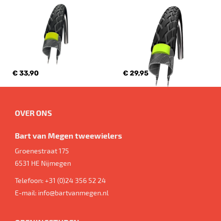
€ 33,90
€ 29,95
OVER ONS
Bart van Megen tweewielers
Groenestraat 175
6531 HE
Nijmegen
Telefoon:
+31 (0)24 356 52 24
E-mail:
info@bartvanmegen.nl