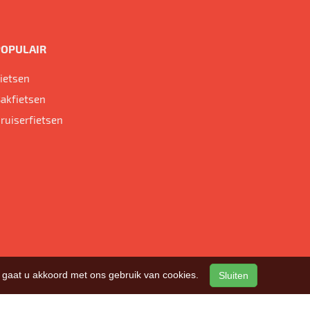
POPULAIR
ietsen
akfietsen
ruiserfietsen
n, gaat u akkoord met ons gebruik van cookies.
Sluiten