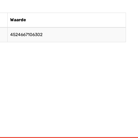
Waarde
4524667106302