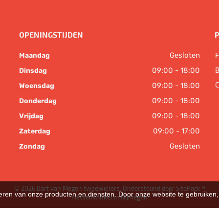
OPENINGSTIJDEN
Gesloten
F
Maandag
B
09:00 - 18:00
Dinsdag
C
09:00 - 18:00
Woensdag
09:00 - 18:00
Donderdag
09:00 - 18:00
Vrijdag
09:00 - 17:00
Zaterdag
Gesloten
Zondag
© 2026 Bart van Megen tweewielers. Ondersteund door
SitePack ®
teren van onze producten en diensten. Door onze website te gebruike
Fietsenwinkel in Nijmegen
Sitemap