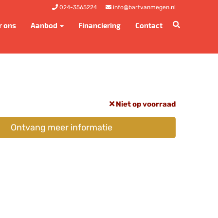
024-3565224
info@bartvanmegen.nl
r ons
Aanbod
Financiering
Contact
Niet op voorraad
Ontvang meer informatie