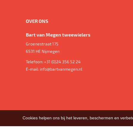
OVER ONS
Bart van Megen tweewielers
Groenestraat 175
6531 HE
Nijmegen
Telefoon:
+31 (0)24 356 52 24
E-mail:
info@bartvanmegen.nl
Cookies helpen ons bij het leveren, beschermen en verbe