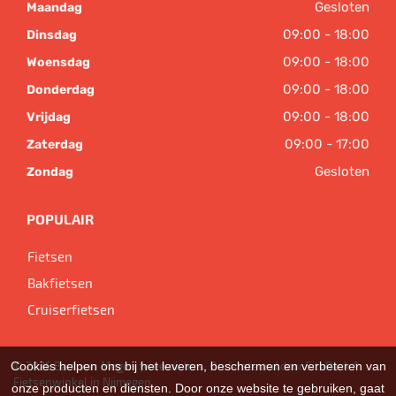
Gesloten
Maandag
09:00 - 18:00
Dinsdag
09:00 - 18:00
Woensdag
09:00 - 18:00
Donderdag
09:00 - 18:00
Vrijdag
09:00 - 17:00
Zaterdag
Gesloten
Zondag
POPULAIR
Fietsen
Bakfietsen
Cruiserfietsen
Cookies helpen ons bij het leveren, beschermen en verbeteren van
© 2026 Bart van Megen tweewielers. Ondersteund door
SitePack ®
Fietsenwinkel in Nijmegen
onze producten en diensten. Door onze website te gebruiken, gaat