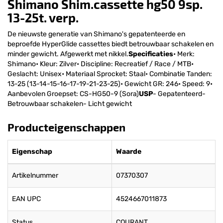
Shimano Shim.cassette hg50 9sp.
13-25t. verp.
De nieuwste generatie van Shimano's gepatenteerde en
beproefde HyperGlide cassettes biedt betrouwbaar schakelen en
minder gewicht. Afgewerkt met nikkel.
Specificaties
• Merk:
Shimano• Kleur: Zilver• Discipline: Recreatief / Race / MTB•
Geslacht: Unisex• Materiaal Sprocket: Staal• Combinatie Tanden:
13-25 (13-14-15-16-17-19-21-23-25)• Gewicht GR: 246• Speed: 9•
Aanbevolen Groepset: CS-HG50-9 (Sora)
USP
- Gepatenteerd-
Betrouwbaar schakelen- Licht gewicht
Producteigenschappen
Eigenschap
Waarde
Artikelnummer
07370307
EAN UPC
4524667011873
Status
COURANT