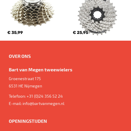
€ 35,99
€ 25,95
OVER ONS
Bart van Megen tweewielers
Groenestraat 175
6531 HE
Nijmegen
Telefoon:
+31 (0)24 356 52 24
E-mail:
info@bartvanmegen.nl
OPENINGSTIJDEN