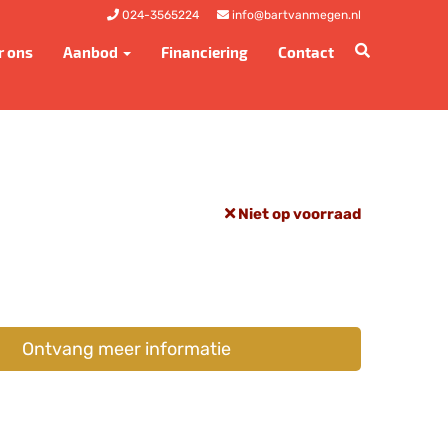
024-3565224
info@bartvanmegen.nl
r ons
Aanbod
Financiering
Contact
Niet op voorraad
Ontvang meer informatie