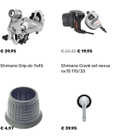
€ 39,95
€ 20,30
€ 19,95
Shimano Grip sb-7s45
Shimano Crank set nexus 
nx75 170/33
€ 4,97
€ 39,95