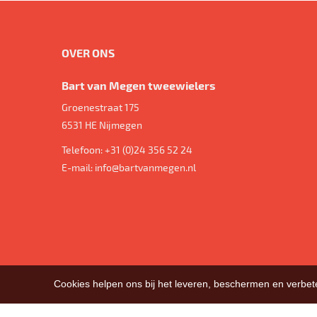
OVER ONS
Bart van Megen tweewielers
Groenestraat 175
6531 HE
Nijmegen
Telefoon:
+31 (0)24 356 52 24
E-mail:
info@bartvanmegen.nl
Cookies helpen ons bij het leveren, beschermen en verbe