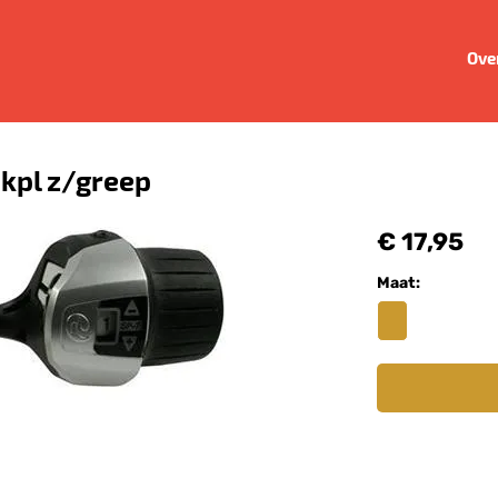
Ove
 kpl z/greep
€ 17,95
Maat: