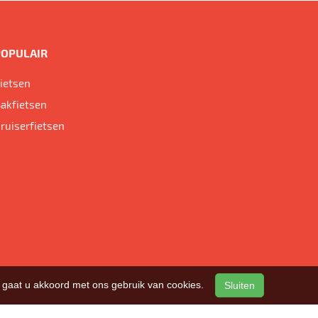
POPULAIR
ietsen
akfietsen
ruiserfietsen
n, gaat u akkoord met ons gebruik van cookies.
Sluiten