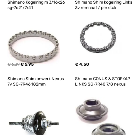
Shimano Kogelring m 3/16x26 
Shimano Shim kogelring Links 
sg-7c21/7r41
3v remnaaf / per stuk
€ 6,39
€ 5,95
€ 4,50
Shimano Shim bnwerk Nexus 
Shimano CONUS & STOFKAP 
7v SG-7R46 182mm
LINKS SG-7R40 7/8 nexus