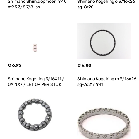
Shimano Shim.dopmoer im40 
Shimano Kogelring o 3/16x26 
m9,5 3/8 7/8-sp.
sg-8r20
€ 6,95
€ 6,80
Shimano Kogelring 3/16X11 / 
Shimano Kogelring m 3/16x26 
OA NX7 / LET OP PER STUK
sg-7c21/7r41