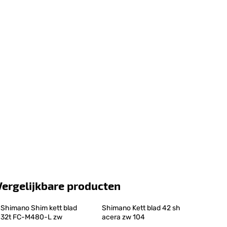
Vergelijkbare producten
Shimano Shim kett blad 
Shimano Kett blad 42 sh 
32t FC-M480-L zw
acera zw 104