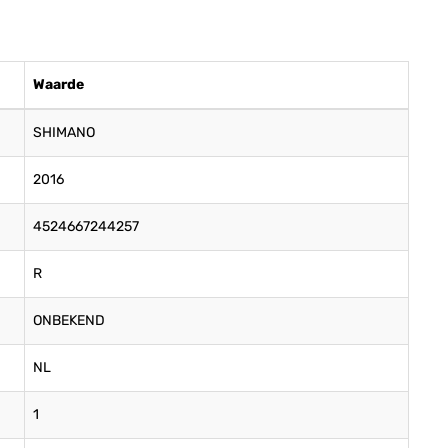
Waarde
SHIMANO
2016
4524667244257
R
ONBEKEND
NL
1