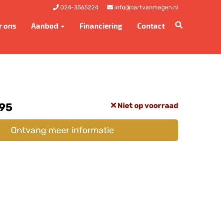
024-3565224
info@bartvanmegen.nl
r ons
Aanbod
Financiering
Contact
,95
Niet op voorraad
Ontvang meer informatie