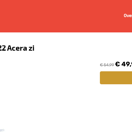
Ove
2 Acera zi
€ 49
€ 54,99