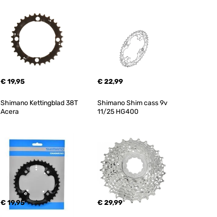
€ 19,95
€ 22,99
Shimano Kettingblad 38T 
Shimano Shim cass 9v 
Acera
11/25 HG400
€ 19,95
€ 29,99