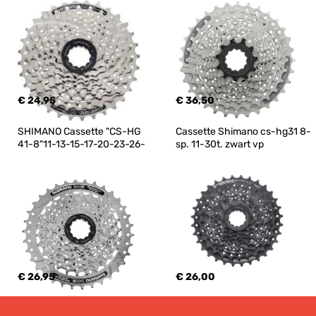
€ 24,95
€ 36,50
SHIMANO Cassette "CS-HG 
Cassette Shimano cs-hg31 8-
41-8"11-13-15-17-20-23-26-
sp. 11-30t. zwart vp
€ 26,95
€ 26,00