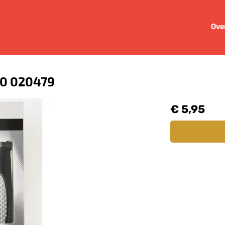
Ove
80 020479
€ 5,95