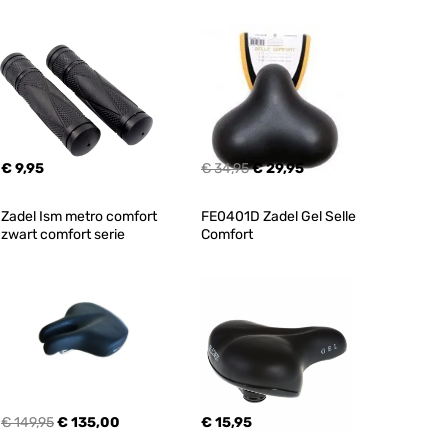
€ 9,95
€ 34,95
€ 29,95
Zadel Ism metro comfort 
FE0401D Zadel Gel Selle 
zwart comfort serie
Comfort
€ 149,95
€ 135,00
€ 15,95