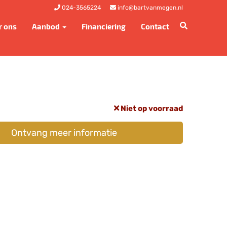
024-3565224
info@bartvanmegen.nl
r ons
Aanbod
Financiering
Contact
Niet op voorraad
Ontvang meer informatie