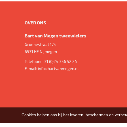
OVER ONS
Bart van Megen tweewielers
Groenestraat 175
6531 HE
Nijmegen
Telefoon:
+31 (0)24 356 52 24
E-mail:
info@bartvanmegen.nl
Cookies helpen ons bij het leveren, beschermen en verbe