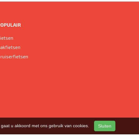
POPULAIR
ietsen
akfietsen
ruiserfietsen
n, gaat u akkoord met ons gebruik van cookies.
Sluiten