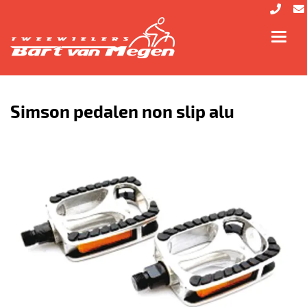
Toggl
navig
Simson pedalen non slip alu