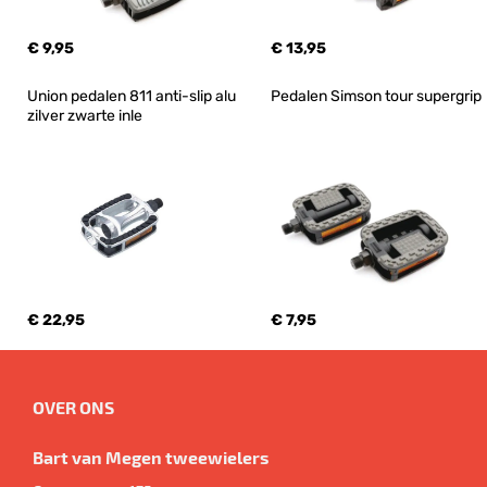
€ 9,95
€ 13,95
Union pedalen 811 anti-slip alu 
Pedalen Simson tour supergrip
zilver zwarte inle
€ 22,95
€ 7,95
OVER ONS
Bart van Megen tweewielers