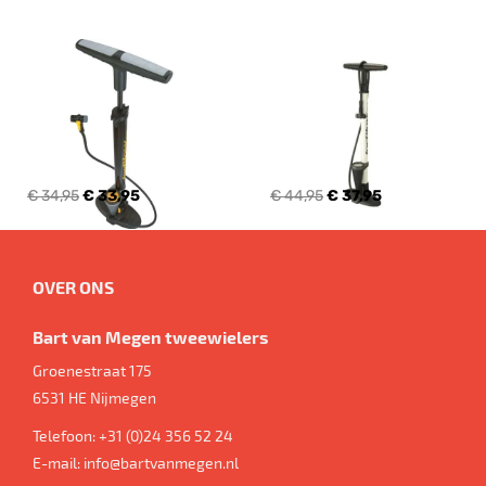
€ 34,95
€ 33,95
€ 44,95
€ 37,95
OVER ONS
Bart van Megen tweewielers
Groenestraat 175
6531 HE
Nijmegen
Telefoon:
+31 (0)24 356 52 24
E-mail:
info@bartvanmegen.nl