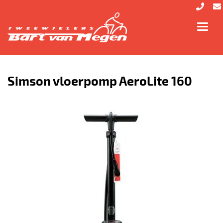
Toggl
navig
Simson vloerpomp AeroLite 160