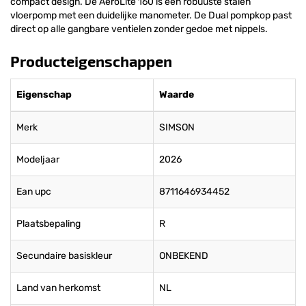
compact design. De AeroLite 160 is een robuuste stalen
vloerpomp met een duidelijke manometer. De Dual pompkop past
direct op alle gangbare ventielen zonder gedoe met nippels.
Producteigenschappen
Eigenschap
Waarde
Merk
SIMSON
Modeljaar
2026
Ean upc
8711646934452
Plaatsbepaling
R
Secundaire basiskleur
ONBEKEND
Land van herkomst
NL