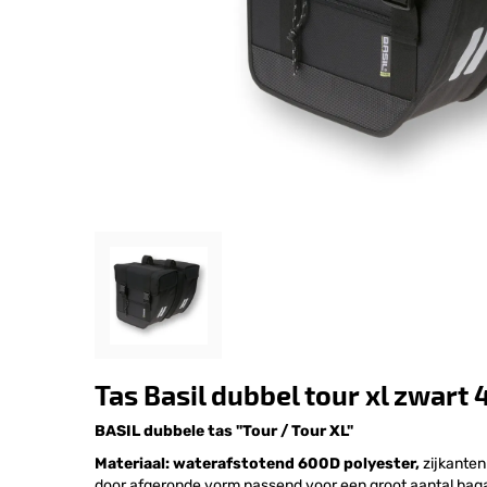
Tas Basil dubbel tour xl zwart 
BASIL dubbele tas "Tour / Tour XL"
Materiaal: waterafstotend 600D polyester,
zijkanten
door afgeronde vorm passend voor een groot aantal bag