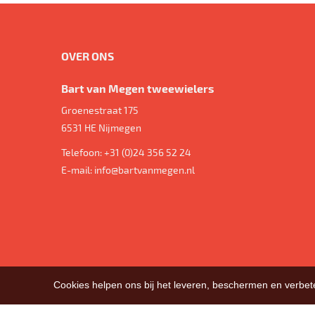
OVER ONS
Bart van Megen tweewielers
Groenestraat 175
6531 HE
Nijmegen
Telefoon:
+31 (0)24 356 52 24
E-mail:
info@bartvanmegen.nl
Cookies helpen ons bij het leveren, beschermen en verbe