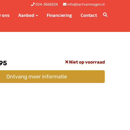
024-3565224
info@bartvanmegen.nl
r ons
Aanbod
Financiering
Contact
,95
Niet op voorraad
Ontvang meer informatie