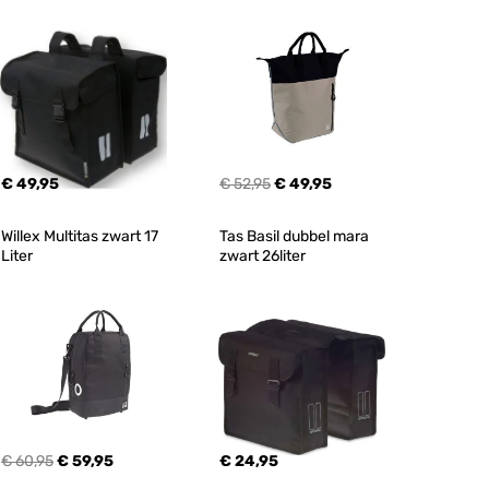
€ 49,95
€ 52,95
€ 49,95
Willex Multitas zwart 17 
Tas Basil dubbel mara 
Liter
zwart 26liter
€ 60,95
€ 59,95
€ 24,95