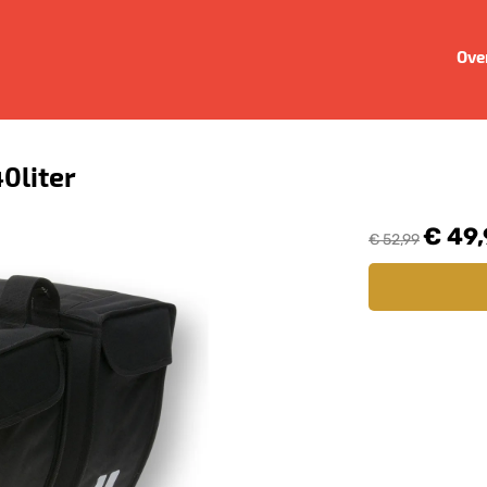
Ove
40liter
€ 49
€ 52,99