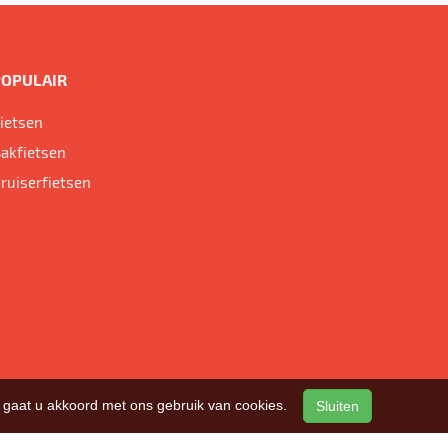
POPULAIR
ietsen
akfietsen
ruiserfietsen
n, gaat u akkoord met ons gebruik van cookies.
Sluiten