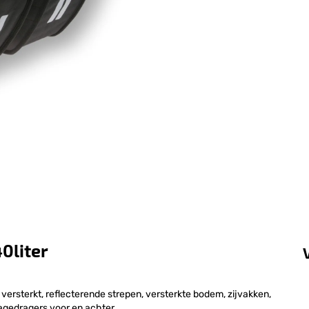
40liter
 versterkt, reflecterende strepen, versterkte bodem, zijvakken,
agedragers voor en achter