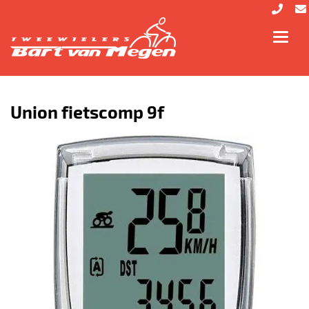
Toggl
navig
Union fietscomp 9f