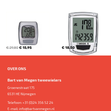
€ 29,80
€ 15,95
€ 18,50
OVER ONS
Bart van Megen tweewielers
Groenestraat 175
6531 HE
Nijmegen
Telefoon:
+31 (0)24 356 52 24
E-mail:
info@bartvanmegen.nl