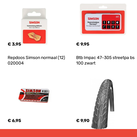
€ 3,95
€ 9,95
Repdoos Simson normaal (12) 
Btb Impac 47-305 streetpa bs 
020004
100 zwart
€ 6,95
€ 9,90