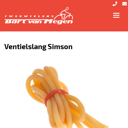
Toggl
navig
Ventielslang Simson