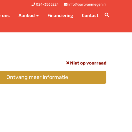
024-3565224
info@bartvanmegen.nl
r ons
Aanbod
Financiering
Contact
Niet op voorraad
Ontvang meer informatie