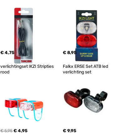
€ 4,75
€ 8,95
verlichtingset IKZI Stripties 
Falkx ER5E Set ATB led 
rood
verlichting set
€ 5,95
€ 4,95
€ 9,95