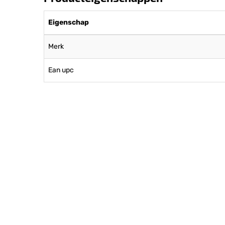
Eigenschap
Merk
Ean upc