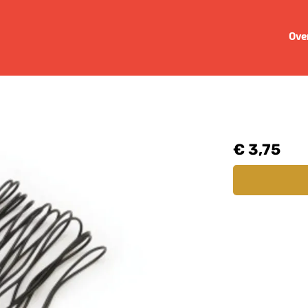
Ove
€ 3,75