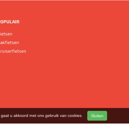
POPULAIR
ietsen
akfietsen
ruiserfietsen
n, gaat u akkoord met ons gebruik van cookies.
Sluiten