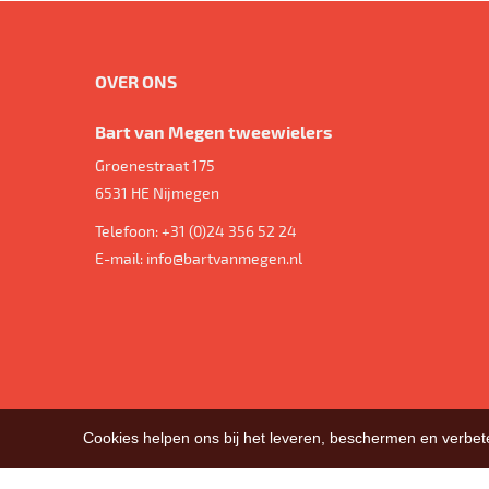
OVER ONS
Bart van Megen tweewielers
Groenestraat 175
6531 HE
Nijmegen
Telefoon:
+31 (0)24 356 52 24
E-mail:
info@bartvanmegen.nl
Cookies helpen ons bij het leveren, beschermen en verbe