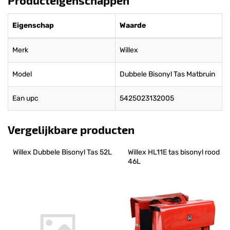
Eigenschap
Waarde
Merk
Willex
Model
Dubbele Bisonyl Tas Matbruin
Ean upc
5425023132005
Vergelijkbare producten
Willex Dubbele Bisonyl Tas 52L
Willex HL11E tas bisonyl rood 
46L