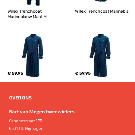
Willex Trenchcoat 
Willex Trenchcoat Marinebla
Marineblauw Maat M
€ 59,95
€ 59,95
OVER ONS
Bart van Megen tweewielers
Groenestraat 175
6531 HE
Nijmegen