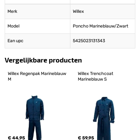
Merk
Willex
Model
Poncho Marineblauw/Zwart
Ean upc
5425023131343
Vergelijkbare producten
Willex Regenpak Marineblauw 
Willex Trenchcoat 
M
Marineblauw S
€ 44,95
€ 59,95