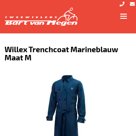
Toggl
navig
Willex Trenchcoat Marineblauw
Maat M