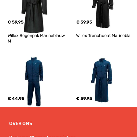
€ 59,95
€ 59,95
Willex Regenpak Marineblauw 
Willex Trenchcoat Marinebla
M
€ 44,95
€ 59,95
OVER ONS