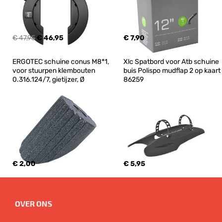
€ 47,95
€ 46,95
€ 7,90
ERGOTEC schuine conus M8*1, 
Xlc Spatbord voor Atb schuine 
voor stuurpen klembouten 
buis Polispo mudflap 2 op kaart 
0.316.124/7, gietijzer, Ø
86259
€ 2,00
€ 5,95
OVER ONS