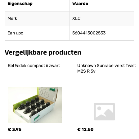
Eigenschap
Waarde
Merk
XLC
Ean upc
5604415002533
Vergelijkbare producten
Bel Widek compact ii zwart
Unknown Sunrace verst Twist 
M2S R 5v
€ 3,95
€ 12,50