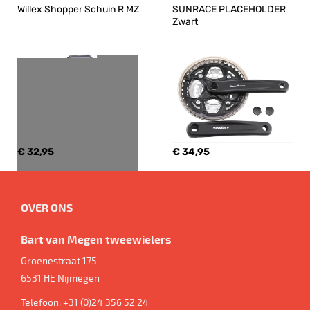
Willex Shopper Schuin R MZ
SUNRACE PLACEHOLDER 
Zwart
€ 32,95
€ 34,95
OVER ONS
Bart van Megen tweewielers
Groenestraat 175
6531 HE
Nijmegen
Telefoon:
+31 (0)24 356 52 24