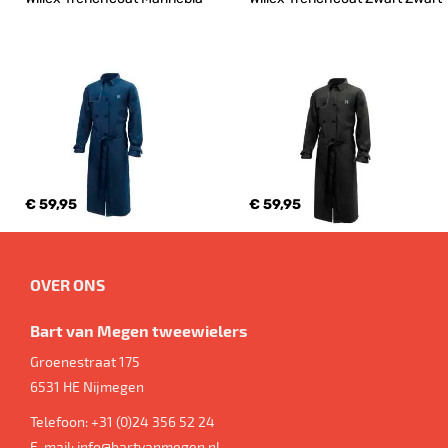
€ 59,95
€ 59,95
OVER ONS
Bart van Megen tweewielers
Groenestraat 175
6531 HE
Nijmegen
Telefoon:
+31 (0)24 356 52 24
E-mail:
info@bartvanmegen.nl