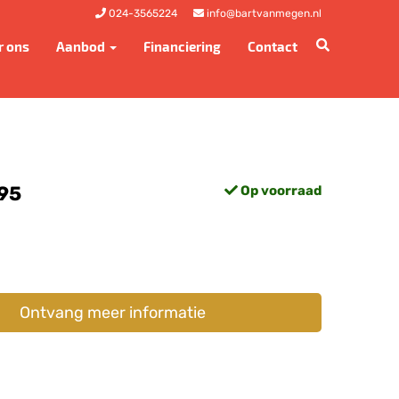
024-3565224
info@bartvanmegen.nl
r ons
Aanbod
Financiering
Contact
,95
Op voorraad
Ontvang meer informatie