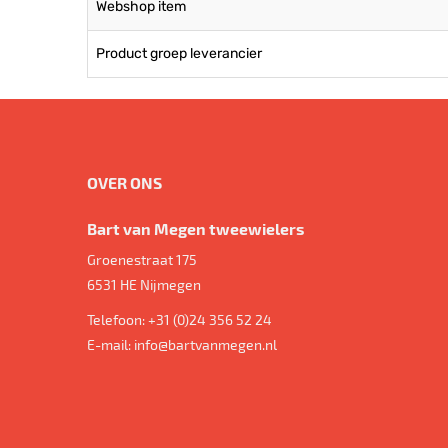
Webshop item
Product groep leverancier
OVER ONS
Bart van Megen tweewielers
Groenestraat 175
6531 HE
Nijmegen
Telefoon:
+31 (0)24 356 52 24
E-mail:
info@bartvanmegen.nl