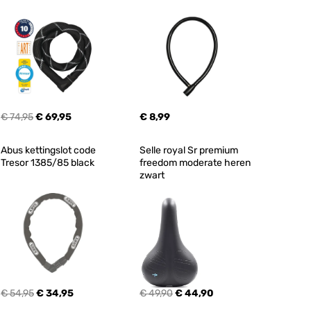
€ 74,95
€ 69,95
€ 8,99
Abus kettingslot code 
Selle royal Sr premium 
Tresor 1385/85 black
freedom moderate heren 
zwart
€ 54,95
€ 34,95
€ 49,90
€ 44,90