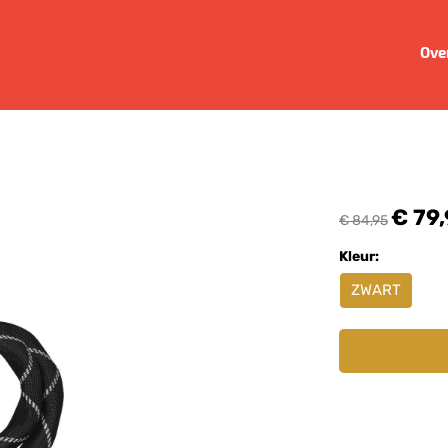
Ove
€ 79
€ 84,95
Kleur:
ZWART