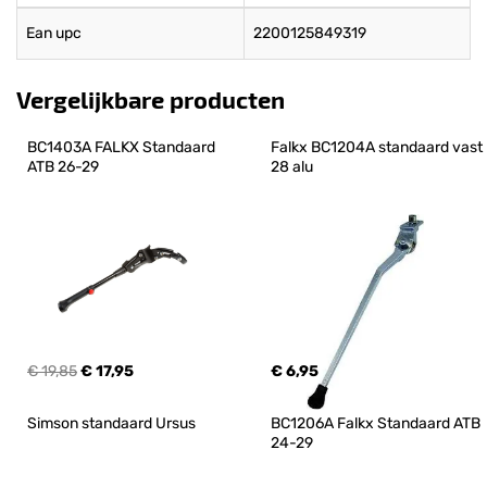
Ean upc
2200125849319
Vergelijkbare producten
BC1403A FALKX Standaard 
Falkx BC1204A standaard vast 
ATB 26-29
28 alu
€ 19,85
€ 17,95
€ 6,95
Simson standaard Ursus
BC1206A Falkx Standaard ATB 
24-29