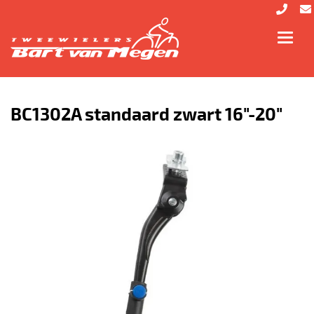
Toggl
navig
BC1302A standaard zwart 16"-20"