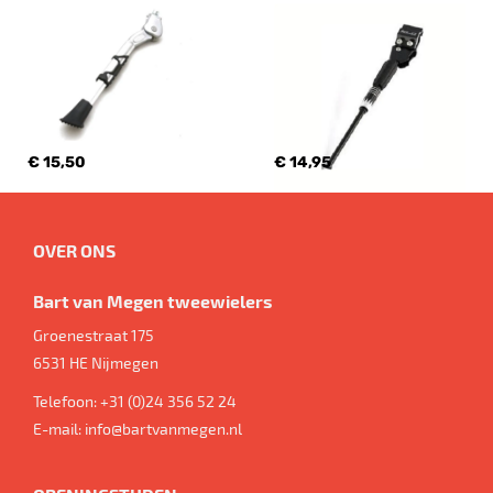
€ 15,50
€ 14,95
OVER ONS
Bart van Megen tweewielers
Groenestraat 175
6531 HE
Nijmegen
Telefoon:
+31 (0)24 356 52 24
E-mail:
info@bartvanmegen.nl