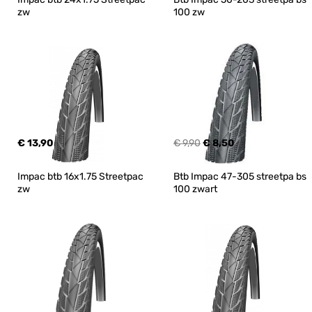
zw
100 zw
€ 13,90
€ 9,90
€ 8,50
Impac btb 16x1.75 Streetpac 
Btb Impac 47-305 streetpa bs 
zw
100 zwart