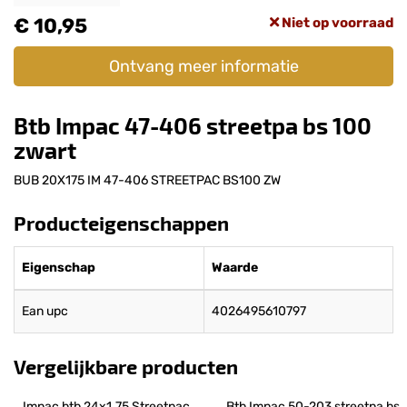
€ 10,95
Niet op voorraad
Ontvang meer informatie
Btb Impac 47-406 streetpa bs 100
zwart
BUB 20X175 IM 47-406 STREETPAC BS100 ZW
Producteigenschappen
Eigenschap
Waarde
Ean upc
4026495610797
Vergelijkbare producten
Impac btb 24x1.75 Streetpac 
Btb Impac 50-203 streetpa bs 