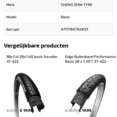
Merk
CHENG SHIN TYRE
Model
Basic
Ean upc
4717784742403
Vergelijkbare producten
Btb Cst 28x1.40 basic traveller 
Edge Buitenband Performance 
37-622
Basic 28 x 1.40"/ 37-622 -
€ 21,50
€ 19,95
€ 20,95
€ 19,95