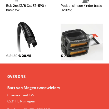
Bub 26x13/8 Cst 37-590 r 
Pedaal simson kinder basic 
basic zw
020916
€ 21,50
€ 20,95
€ 7,50
OVER ONS
Bart van Megen tweewielers
Groenestraat 175
6531 HE
Nijmegen