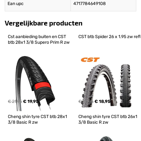
Ean upc
4717784649108
Vergelijkbare producten
Cst aanbieding buiten en CST 
CST btb Spider 26 x 1.95 zw refl
btb 28x1 3/8 Supero Prim R zw
€ 21,95
€ 19,95
€ 24,95
€ 18,95
Cheng shin tyre CST btb 28x1 
Cheng shin tyre CST btb 26x1 
3/8 Basic R zw
3/8 Basic R zw