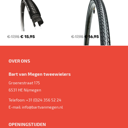
€ 17,95
€ 15,95
€ 17,95
€ 16,95
OVER ONS
Bart van Megen tweewielers
Groenestraat 175
6531 HE
Nijmegen
Telefoon:
+31 (0)24 356 52 24
E-mail:
info@bartvanmegen.nl
OPENINGSTIJDEN