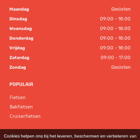
Gesloten
Maandag
09:00 - 18:00
Dinsdag
09:00 - 18:00
Woensdag
09:00 - 18:00
Donderdag
09:00 - 18:00
Vrijdag
09:00 - 17:00
Zaterdag
Gesloten
Zondag
POPULAIR
Fietsen
Bakfietsen
Cruiserfietsen
Cookies helpen ons bij het leveren, beschermen en verbeteren van
© 2026 Bart van Megen tweewielers. Ondersteund door
SitePack ®