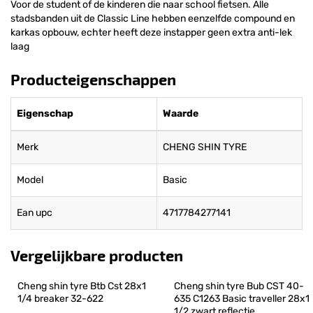
Voor de student of de kinderen die naar school fietsen. Alle
stadsbanden uit de Classic Line hebben eenzelfde compound en
karkas opbouw, echter heeft deze instapper geen extra anti-lek
laag
Producteigenschappen
Eigenschap
Waarde
Merk
CHENG SHIN TYRE
Model
Basic
Ean upc
4717784277141
Vergelijkbare producten
Cheng shin tyre Btb Cst 28x1 
Cheng shin tyre Bub CST 40-
1/4 breaker 32-622
635 C1263 Basic traveller 28x1 
1/2 zwart reflectie