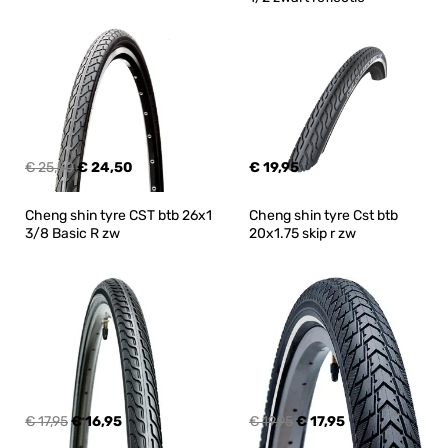
€ 25,50
€ 24,50
€ 19,95
Cheng shin tyre CST btb 26x1 
Cheng shin tyre Cst btb 
3/8 Basic R zw
20x1.75 skip r zw
€ 17,95
€ 16,95
€ 19,95
€ 17,95