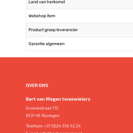
Land van herkomst
Webshop item
Product groep leverancier
Garantie algemeen
OVER ONS
Bart van Megen tweewielers
Groenestraat 175
6531 HE
Nijmegen
Telefoon:
+31 (0)24 356 52 24