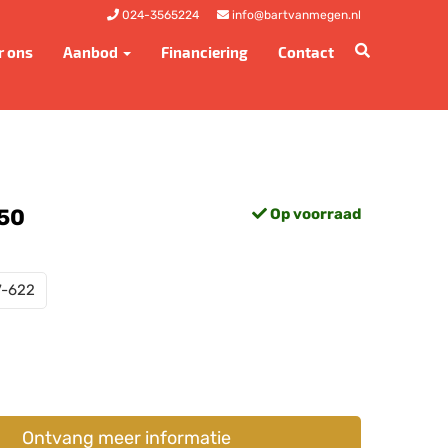
024-3565224
info@bartvanmegen.nl
r ons
Aanbod
Financiering
Contact
,50
Op voorraad
7-622
Ontvang meer informatie