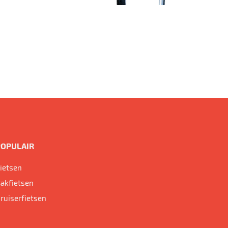
POPULAIR
ietsen
akfietsen
ruiserfietsen