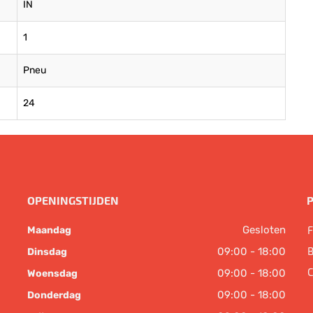
IN
1
Pneu
24
OPENINGSTIJDEN
Gesloten
F
Maandag
B
09:00 - 18:00
Dinsdag
C
09:00 - 18:00
Woensdag
09:00 - 18:00
Donderdag