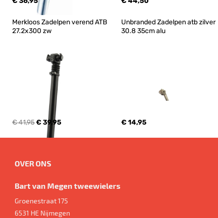
€ 36,95
€ 44,50
Merkloos Zadelpen verend ATB 
Unbranded Zadelpen atb zilver 
27.2x300 zw
30.8 35cm alu
€ 41,95
€ 39,95
€ 14,95
OVER ONS
Bart van Megen tweewielers
Groenestraat 175
6531 HE
Nijmegen