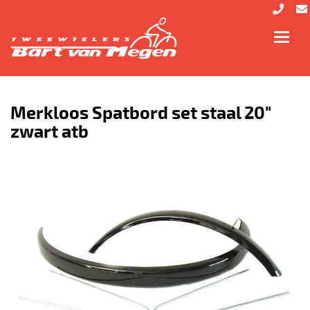
Toggl
navig
Merkloos Spatbord set staal 20"
zwart atb