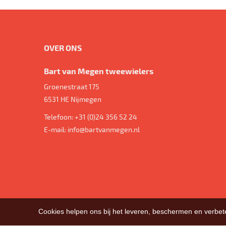
OVER ONS
Bart van Megen tweewielers
Groenestraat 175
6531 HE
Nijmegen
Telefoon:
+31 (0)24 356 52 24
E-mail:
info@bartvanmegen.nl
Cookies helpen ons bij het leveren, beschermen en verbe