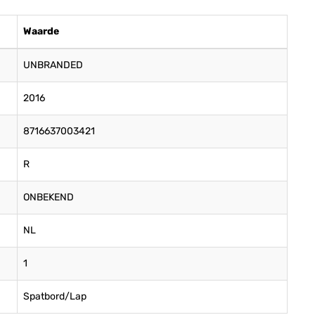
Waarde
UNBRANDED
2016
8716637003421
R
ONBEKEND
NL
1
Spatbord/Lap