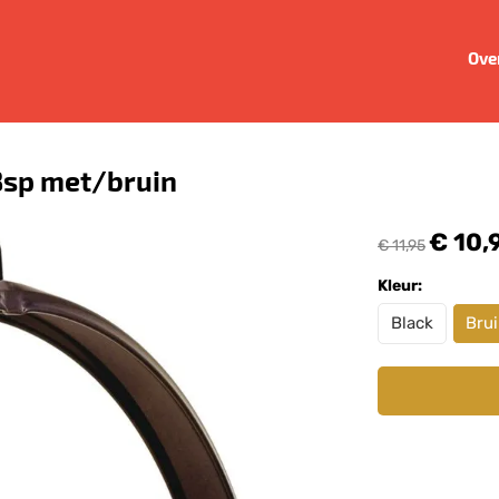
Ove
8sp met/bruin
€ 10,
€ 11,95
Kleur:
Black
Bru