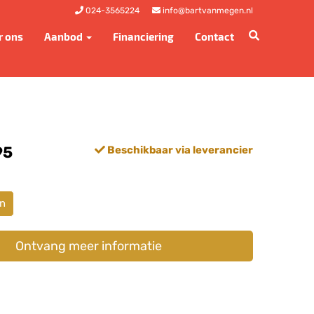
024-3565224
info@bartvanmegen.nl
r ons
Aanbod
Financiering
Contact
95
Beschikbaar via leverancier
in
Ontvang meer informatie