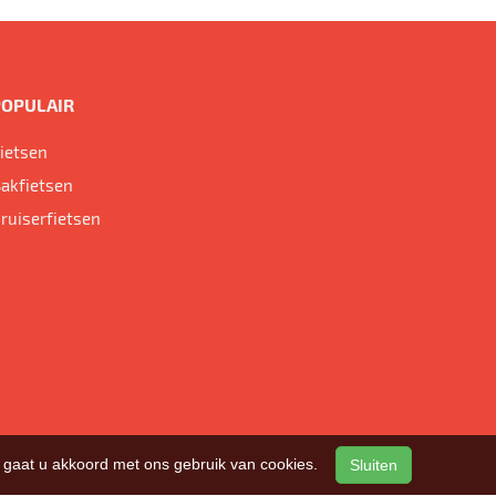
POPULAIR
ietsen
akfietsen
ruiserfietsen
n, gaat u akkoord met ons gebruik van cookies.
Sluiten