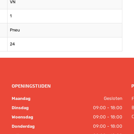
VN
1
Pneu
24
OPENINGSTIJDEN
Gesloten
F
Maandag
B
09:00 - 18:00
Dinsdag
C
09:00 - 18:00
Woensdag
09:00 - 18:00
Donderdag