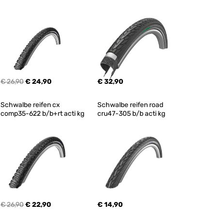
€ 26,90
€ 24,90
€ 32,90
Schwalbe reifen cx 
Schwalbe reifen road 
comp35-622 b/b+rt acti kg
cru47-305 b/b acti kg
€ 26,90
€ 22,90
€ 14,90