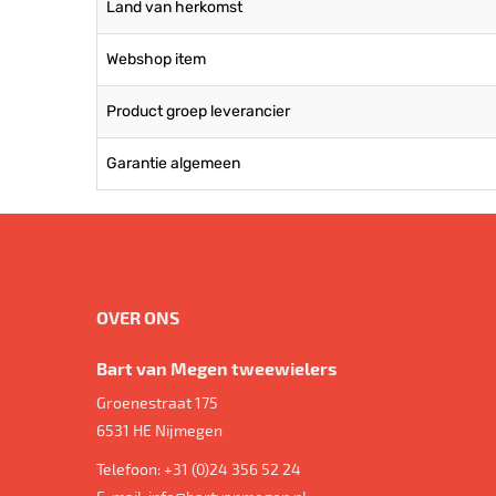
Land van herkomst
Webshop item
Product groep leverancier
Garantie algemeen
OVER ONS
Bart van Megen tweewielers
Groenestraat 175
6531 HE
Nijmegen
Telefoon:
+31 (0)24 356 52 24