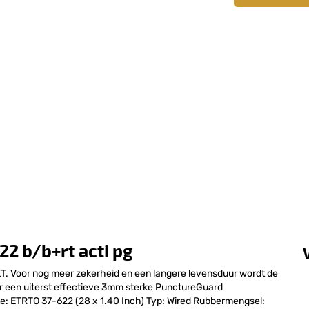
2 b/b+rt acti pg
or nog meer zekerheid en een langere levensduur wordt de
r een uiterst effectieve 3mm sterke PunctureGuard
e: ETRTO 37-622 (28 x 1.40 Inch) Typ: Wired Rubbermengsel: