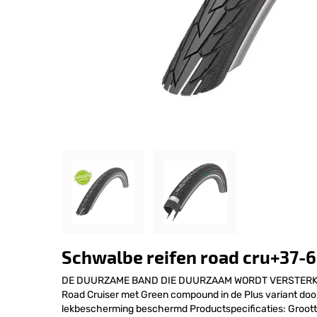
Schwalbe reifen road cru+37-62
DE DUURZAME BAND DIE DUURZAAM WORDT VERSTERKT. Vo
Road Cruiser met Green compound in de Plus variant doo
lekbescherming beschermd Productspecificaties: Groott