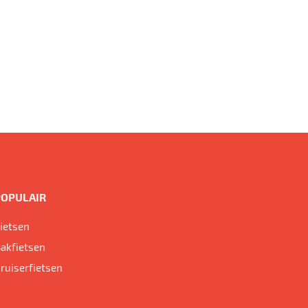
POPULAIR
ietsen
akfietsen
ruiserfietsen