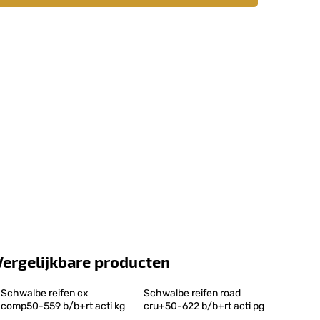
Vergelijkbare producten
Schwalbe reifen cx 
Schwalbe reifen road 
comp50-559 b/b+rt acti kg
cru+50-622 b/b+rt acti pg