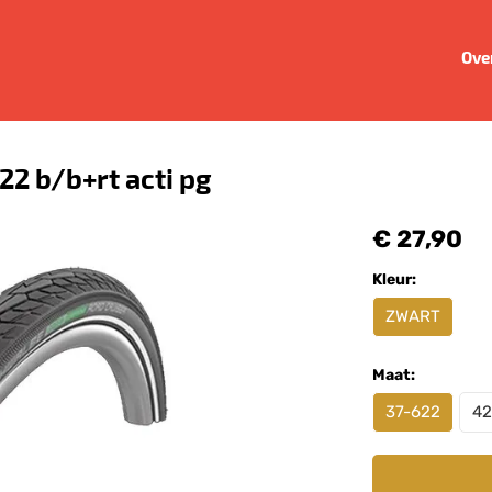
Ove
2 b/b+rt acti pg
€ 27,90
Kleur:
ZWART
Maat:
37-622
42