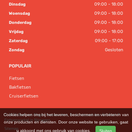
09:00 - 18:00
Dinsdag
09:00 - 18:00
Woensdag
09:00 - 18:00
Donderdag
09:00 - 18:00
Vrijdag
09:00 - 17:00
Zaterdag
Gesloten
Zondag
POPULAIR
Fietsen
Bakfietsen
Cruiserfietsen
© 2026 Bart van Megen tweewielers. Ondersteund door
SitePack ®
Cookies helpen ons bij het leveren, beschermen en verbeteren van
Fietsenwinkel in Nijmegen
onze producten en diensten. Door onze website te gebruiken, gaat
Sitemap
u akkoord met ons gebruik van cookies.
Sluiten