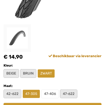
€ 14,90
Beschikbaar via leverancier
Kleur:
BEIGE
BRUIN
ZWART
Maat:
42-622
47-305
47-406
47-622