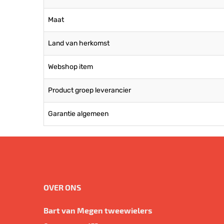
Maat
Land van herkomst
Webshop item
Product groep leverancier
Garantie algemeen
OVER ONS
Bart van Megen tweewielers