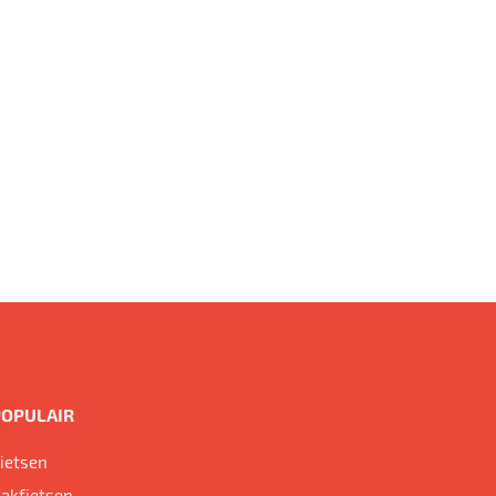
POPULAIR
ietsen
akfietsen