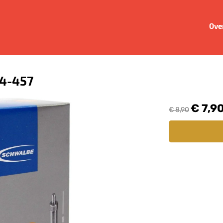
Ove
54-457
€ 7,9
€ 8,90