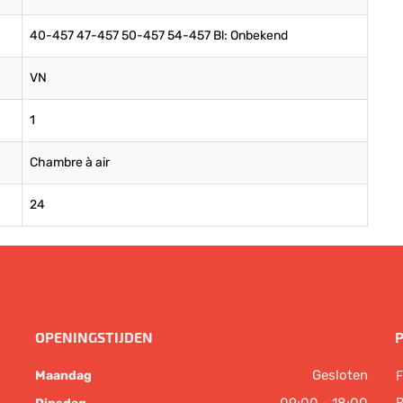
40-457 47-457 50-457 54-457 Bl: Onbekend
VN
1
Chambre à air
24
OPENINGSTIJDEN
Gesloten
F
Maandag
B
09:00 - 18:00