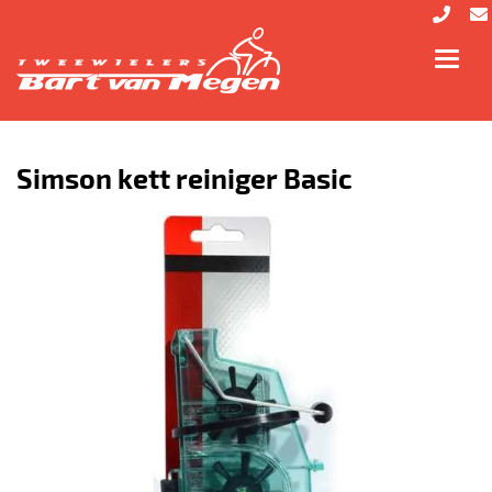
Toggl
navig
Simson kett reiniger Basic