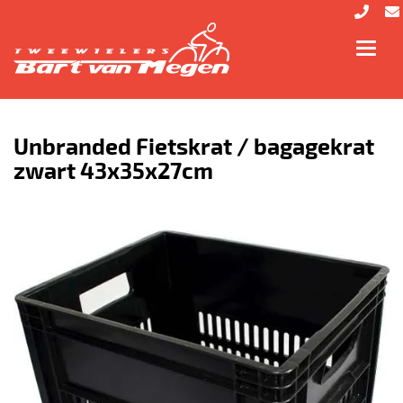
Toggl
navig
Unbranded Fietskrat / bagagekrat
zwart 43x35x27cm