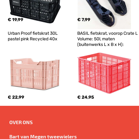
€ 19,99
€ 7,99
Urban Proof fietskrat 30L 
BASIL fietskrat, voorop Crate L 
pastel pink Recycled 40x
Volume: 50l, maten 
(buitenwerks L x B x H):
€ 22,99
€ 24,95
OVER ONS
Bart van Megen tweewielers