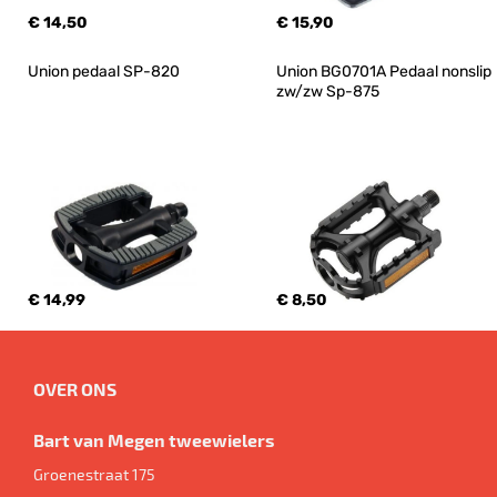
€ 14,50
€ 15,90
Union pedaal SP-820
Union BG0701A Pedaal nonslip 
zw/zw Sp-875
€ 14,99
€ 8,50
OVER ONS
Bart van Megen tweewielers
Groenestraat 175