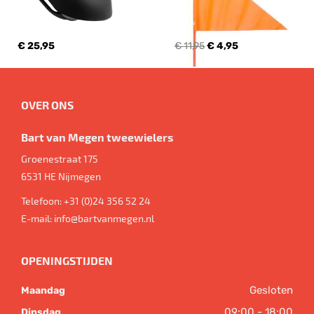
€ 25,95
€ 11,95
€ 4,95
OVER ONS
Bart van Megen tweewielers
Groenestraat 175
6531 HE
Nijmegen
Telefoon:
+31 (0)24 356 52 24
E-mail:
info@bartvanmegen.nl
OPENINGSTIJDEN
Gesloten
Maandag
09:00 - 18:00
Dinsdag