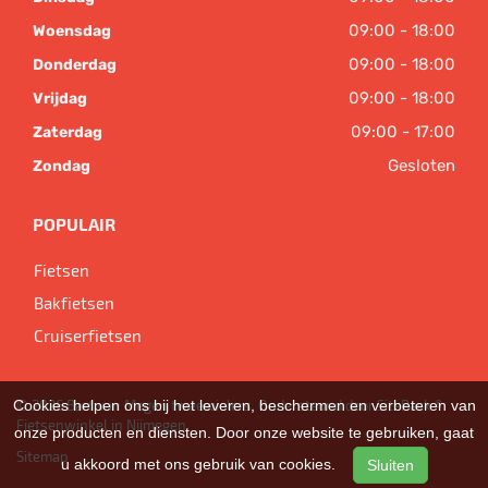
09:00 - 18:00
Woensdag
09:00 - 18:00
Donderdag
09:00 - 18:00
Vrijdag
09:00 - 17:00
Zaterdag
Gesloten
Zondag
POPULAIR
Fietsen
Bakfietsen
Cruiserfietsen
© 2026 Bart van Megen tweewielers. Ondersteund door
SitePack ®
Cookies helpen ons bij het leveren, beschermen en verbeteren van
Fietsenwinkel in Nijmegen
onze producten en diensten. Door onze website te gebruiken, gaat
Sitemap
u akkoord met ons gebruik van cookies.
Sluiten