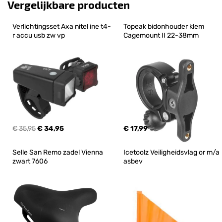
Vergelijkbare producten
Verlichtingsset Axa nitel ine t4-
Topeak bidonhouder klem 
r accu usb zw vp
Cagemount II 22-38mm
€ 35,95
€ 34,95
€ 17,99
Selle San Remo zadel Vienna 
Icetoolz Veiligheidsvlag or m/a 
zwart 7606
asbev