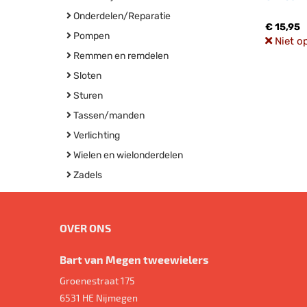
Onderdelen/Reparatie
€ 15,95
Pompen
Niet o
Remmen en remdelen
Sloten
Sturen
Tassen/manden
Verlichting
Wielen en wielonderdelen
Zadels
OVER ONS
Bart van Megen tweewielers
Groenestraat 175
6531 HE
Nijmegen