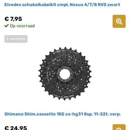
Elvedes schakelkabelkit cmpl. Nexus 4/7/8 RVS zwart
€ 7,95
Op voorraad
2 varianten
Shimano Shim.cassette 105 cs-hg31 8sp. 11-32t. verp.
€ 24,95