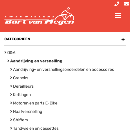
Toggl
navig
+
CATEGORIEËN
O&A
Aandrijving en versnelling
Aandrijving- en versnellingsonderdelen en accessoires
Crancks
Deraillleurs
Kettingen
Motoren en parts E-Bike
Naafversnelling
Shifters
Tandwielen en cassettes