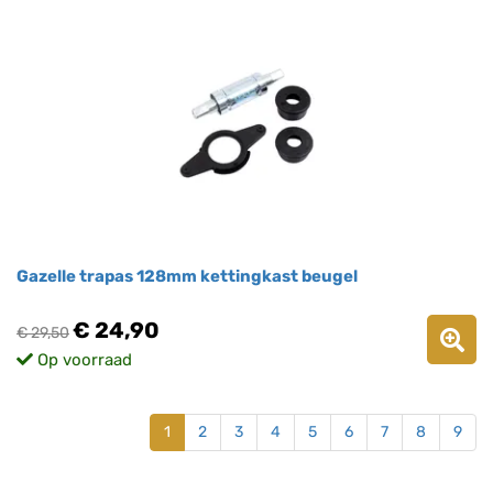
Gazelle trapas 128mm kettingkast beugel
€ 24,90
€ 29,50
Op voorraad
1
2
3
4
5
6
7
8
9