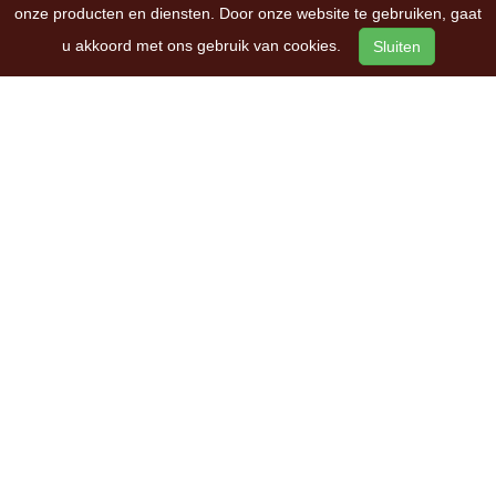
onze producten en diensten. Door onze website te gebruiken, gaat
u akkoord met ons gebruik van cookies.
Sluiten
OVER ONS
Bart van Megen tweewielers
Groenestraat 175
6531 HE
Nijmegen
Telefoon:
+31 (0)24 356 52 24
E-mail:
info@bartvanmegen.nl