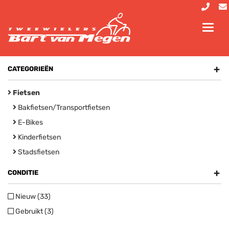
Toggl
navig
+
CATEGORIEËN
Fietsen
Bakfietsen/Transportfietsen
E-Bikes
Kinderfietsen
Stadsfietsen
+
CONDITIE
Nieuw (33)
Gebruikt (3)