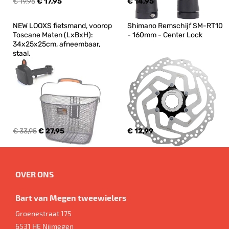
€ 19,95
€ 17,95
€ 14,95
NEW LOOXS fietsmand, voorop 
Shimano Remschijf SM-RT10 
Toscane Maten (LxBxH): 
- 160mm - Center Lock
34x25x25cm, afneembaar, 
staal,
€ 33,95
€ 27,95
€ 12,99
OVER ONS
Bart van Megen tweewielers
Groenestraat 175
6531 HE
Nijmegen