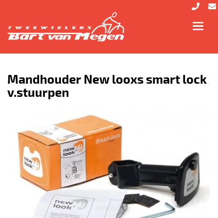
Toggl
navig
Mandhouder New looxs smart lock
v.stuurpen