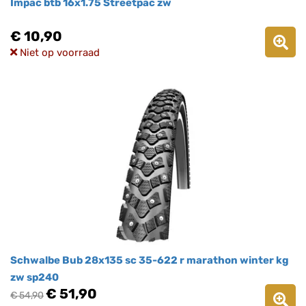
Impac btb 16x1.75 Streetpac zw
€ 10,90
Niet op voorraad
Schwalbe Bub 28x135 sc 35-622 r marathon winter kg
zw sp240
€ 51,90
€ 54,90