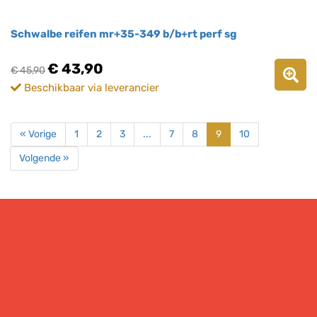
Schwalbe reifen mr+35-349 b/b+rt perf sg
€ 43,90
€ 45,90
Beschikbaar via leverancier
« Vorige
1
2
3
...
7
8
9
10
Volgende »